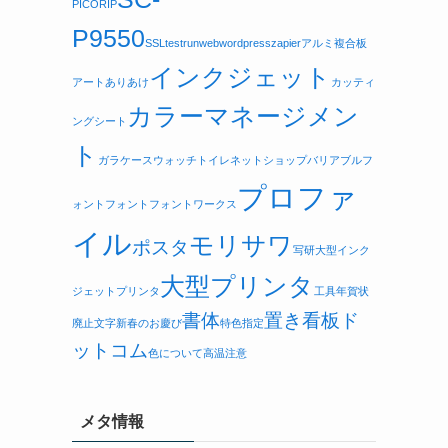
PICO
RIP
P9550
SSL
testrun
web
wordpress
zapier
アルミ複合板
インクジェット
アートありあけ
カッティ
カラーマネージメン
ングシート
ト
ガラケー
スウォッチ
トイレ
ネットショップ
バリアブルフ
プロファ
ォント
フォント
フォントワークス
イル
モリサワ
ポスタ
写研
大型インク
大型プリンタ
ジェットプリンタ
工具
年賀状
書体
置き看板ド
廃止
文字
新春のお慶び
特色指定
ットコム
色について
高温注意
メタ情報