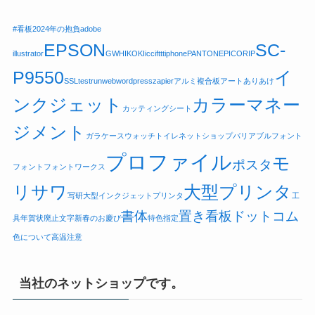
#看板
2024年の抱負
adobe
EPSON
SC-
illustrator
GW
HIKOKI
icc
ifttt
iphone
PANTONE
PICO
RIP
P9550
イ
SSL
testrun
web
wordpress
zapier
アルミ複合板
アートありあけ
ンクジェット
カラーマネー
カッティングシート
ジメント
ガラケー
スウォッチ
トイレ
ネットショップ
バリアブルフォント
プロファイル
モ
ポスタ
フォント
フォントワークス
リサワ
大型プリンタ
写研
大型インクジェットプリンタ
工
書体
置き看板ドットコム
具
年賀状廃止
文字
新春のお慶び
特色指定
色について
高温注意
当社のネットショップです。