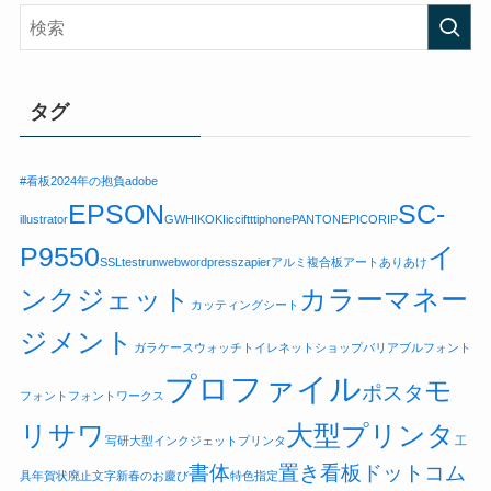
タグ
#看板
2024年の抱負
adobe
EPSON
SC-
illustrator
GW
HIKOKI
icc
ifttt
iphone
PANTONE
PICO
RIP
P9550
イ
SSL
testrun
web
wordpress
zapier
アルミ複合板
アートありあけ
ンクジェット
カラーマネー
カッティングシート
ジメント
ガラケー
スウォッチ
トイレ
ネットショップ
バリアブルフォント
プロファイル
モ
ポスタ
フォント
フォントワークス
リサワ
大型プリンタ
写研
大型インクジェットプリンタ
工
書体
置き看板ドットコム
具
年賀状廃止
文字
新春のお慶び
特色指定