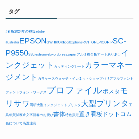
タグ
#看板
2024年の抱負
adobe
EPSON
SC-
illustrator
GW
HIKOKI
icc
ifttt
iphone
PANTONE
PICO
RIP
P9550
イ
SSL
testrun
web
wordpress
zapier
アルミ複合板
アートありあけ
ンクジェット
カラーマネー
カッティングシート
ジメント
ガラケー
スウォッチ
トイレ
ネットショップ
バリアブルフォント
プロファイル
モ
ポスタ
フォント
フォントワークス
リサワ
大型プリンタ
写研
大型インクジェットプリンタ
工
書体
置き看板ドットコム
具
年賀状廃止
文字
新春のお慶び
特色指定
色について
高温注意