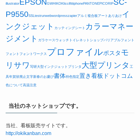
EPSON
SC-
illustrator
GW
HIKOKI
icc
ifttt
iphone
PANTONE
PICO
RIP
P9550
イ
SSL
testrun
web
wordpress
zapier
アルミ複合板
アートありあけ
ンクジェット
カラーマネー
カッティングシート
ジメント
ガラケー
スウォッチ
トイレ
ネットショップ
バリアブルフォント
プロファイル
モ
ポスタ
フォント
フォントワークス
リサワ
大型プリンタ
写研
大型インクジェットプリンタ
工
書体
置き看板ドットコム
具
年賀状廃止
文字
新春のお慶び
特色指定
色について
高温注意
当社のネットショップです。
当社、看板販売サイトです。
http://okikanban.com