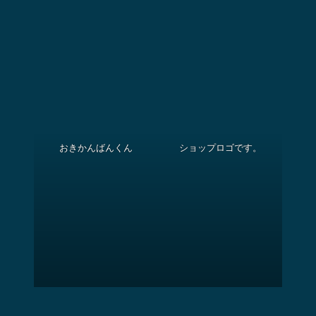
現場のサイズに合わせて提案させていただきます。
既存の看板の貼り替えや壁に看板を新設したい。
駐車場の表示に簡単な看板を制作したい、等。
看板のご相談、写真・サイズがあれば大まかなことはわかり
ますので、ご相談頂ければと思います。
Okikanban.com ネットショップ紹介
おきかんばんくん
ショップロゴです。