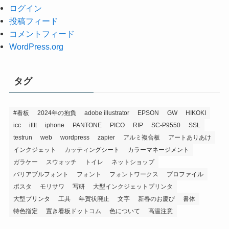
ログイン
投稿フィード
コメントフィード
WordPress.org
タグ
#看板
2024年の抱負
adobe illustrator
EPSON
GW
HIKOKI
icc
ifttt
iphone
PANTONE
PICO
RIP
SC-P9550
SSL
testrun
web
wordpress
zapier
アルミ複合板
アートありあけ
インクジェット
カッティングシート
カラーマネージメント
ガラケー
スウォッチ
トイレ
ネットショップ
バリアブルフォント
フォント
フォントワークス
プロファイル
ポスタ
モリサワ
写研
大型インクジェットプリンタ
大型プリンタ
工具
年賀状廃止
文字
新春のお慶び
書体
特色指定
置き看板ドットコム
色について
高温注意